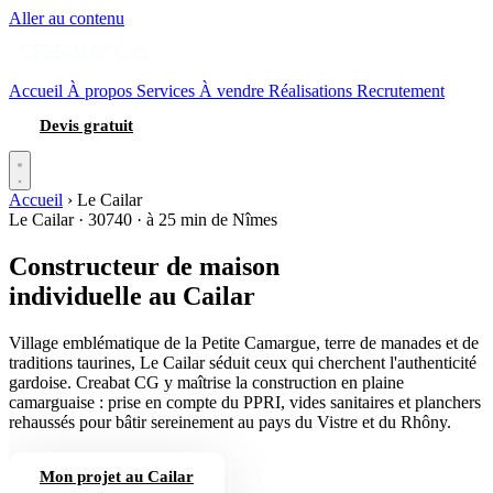
Aller au contenu
Accueil
À propos
Services
À vendre
Réalisations
Recrutement
Devis gratuit
Accueil
›
Le Cailar
Le Cailar · 30740 · à 25 min de Nîmes
Constructeur de maison
individuelle
au Cailar
Village emblématique de la Petite Camargue, terre de manades et de
traditions taurines, Le Cailar séduit ceux qui cherchent l'authenticité
gardoise. Creabat CG y maîtrise la construction en plaine
camarguaise : prise en compte du PPRI, vides sanitaires et planchers
rehaussés pour bâtir sereinement au pays du Vistre et du Rhôny.
Mon projet au Cailar
04 66 84 56 74