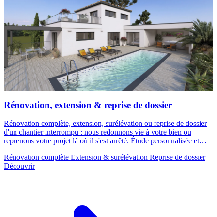
Rénovation, extension & reprise de dossier
Rénovation complète, extension, surélévation ou reprise de dossier
d'un chantier interrompu : nous redonnons vie à votre bien ou
reprenons votre projet là où il s'est arrêté. Étude personnalisée et
devis détaillé sous 48 h.
Rénovation complète
Extension & surélévation
Reprise de dossier
Découvrir