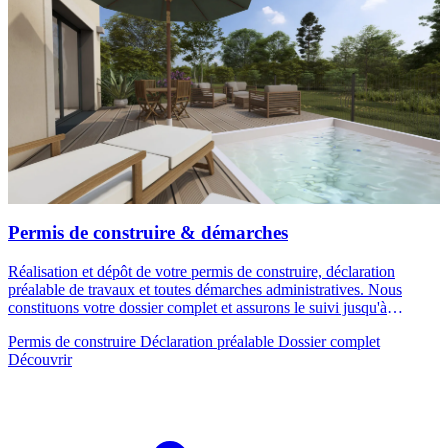
Permis de construire & démarches
Réalisation et dépôt de votre permis de construire, déclaration
préalable de travaux et toutes démarches administratives. Nous
constituons votre dossier complet et assurons le suivi jusqu'à
l'obtention de l'autorisation.
Permis de construire
Déclaration préalable
Dossier complet
Découvrir