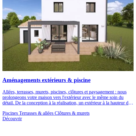
Aménagements extérieurs & piscine
Allées, terrasses, murets, piscines, clôtures et paysagement : nous
prolongeons votre maison vers l'extérieur avec le même soin du
détail. De la conception à la réalisation, un extérieur à la hauteur de
votre maison.
Piscines
Terrasses & allées
Clôtures & murets
Découvrir