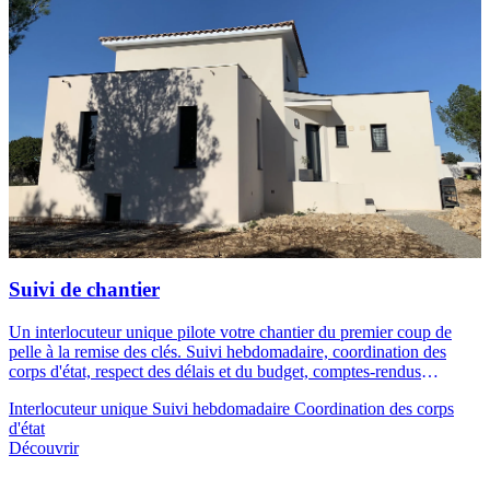
Suivi de chantier
Un interlocuteur unique pilote votre chantier du premier coup de
pelle à la remise des clés. Suivi hebdomadaire, coordination des
corps d'état, respect des délais et du budget, comptes-rendus
réguliers : vous gardez la maîtrise totale de votre projet.
Interlocuteur unique
Suivi hebdomadaire
Coordination des corps
d'état
Découvrir