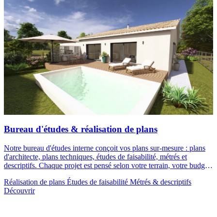
Bureau d'études & réalisation de plans
Notre bureau d'études interne conçoit vos plans sur-mesure : plans
d'architecte, plans techniques, études de faisabilité, métrés et
descriptifs. Chaque projet est pensé selon votre terrain, votre budget
et votre mode de vie.
Réalisation de plans
Études de faisabilité
Métrés & descriptifs
Découvrir