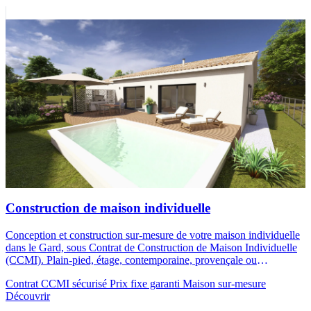
Construction de maison individuelle
Conception et construction sur-mesure de votre maison individuelle
dans le Gard, sous Contrat de Construction de Maison Individuelle
(CCMI). Plain-pied, étage, contemporaine, provençale ou
traditionnelle : votre vision, notre savoir-faire de maître artisan.
Contrat CCMI sécurisé
Prix fixe garanti
Maison sur-mesure
Découvrir