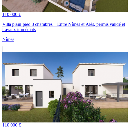
110 000 €
Villa plain-pied 3 chambres – Entre Nîmes et Alès, permis validé et
travaux immédiats
Nîmes
110 000 €