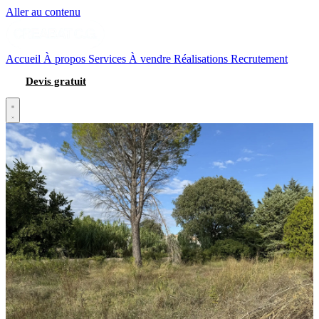
Aller au contenu
Accueil
À propos
Services
À vendre
Réalisations
Recrutement
Devis gratuit