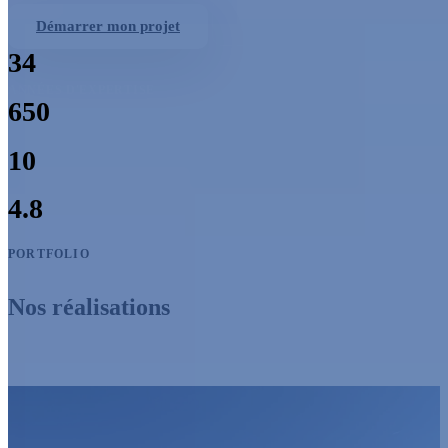
Nos réalisations
Démarrer mon projet
34
ANNÉES D'EXPERTISE
650
PROJETS LIVRÉS
10
GARANTIE DÉCENNALE
4.8
NOTE CLIENTS
PORTFOLIO
Nos réalisations
Voir tout le portfolio