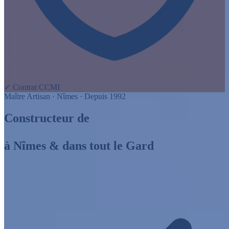
✓ Contrat CCMI
Maître Artisan · Nîmes · Depuis 1992
Constructeur de
maison individuelle
à Nîmes & dans tout le Gard